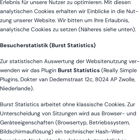
Erleb­nis für unse­re Nut­zer zu opti­mie­ren. Mit die­sen
ana­ly­ti­schen Coo­kies erhal­ten wir Ein­bli­cke in die Nut­
zung unse­rer Web­site. Wir bit­ten um Ihre Erlaub­nis,
ana­ly­ti­sche Coo­kies zu set­zen (Nähe­res sie­he unten).
Besu­cher­sta­tis­tik (Burst Statistics)
Zur sta­tis­ti­schen Aus­wer­tung der Web­site­nut­zung ver­
wen­den wir das Plug­in
Burst Sta­tis­tics
(Real­ly Simp­le
Plug­ins, Dok­ter van Dedem­s­tra­at 12c, 8024 AP Zwol­le,
Niederlande).
Burst Sta­tis­tics arbei­tet ohne klas­si­sche Coo­kies. Zur
Unter­schei­dung von Sit­zun­gen wird aus Brow­ser- und
Gerä­te­ei­gen­schaf­ten (Brow­ser­typ, Betriebs­sys­tem,
Bild­schirm­auf­lö­sung) ein tech­ni­scher Hash-Wert