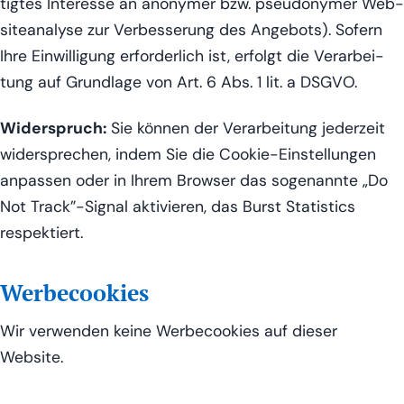
tig­tes Inter­es­se an anony­mer bzw. pseud­ony­mer Web­
site­an­a­ly­se zur Ver­bes­se­rung des Ange­bots). Sofern
Ihre Ein­wil­li­gung erfor­der­lich ist, erfolgt die Ver­ar­bei­
tung auf Grund­la­ge von Art. 6 Abs. 1 lit. a DSGVO.
Wider­spruch:
Sie kön­nen der Ver­ar­bei­tung jeder­zeit
wider­spre­chen, indem Sie die Coo­kie-Ein­stel­lun­gen
anpas­sen oder in Ihrem Brow­ser das soge­nann­te „Do
Not Track”-Signal akti­vie­ren, das Burst Sta­tis­tics
respektiert.
Werbecookies
Wir ver­wen­den kei­ne Wer­be­coo­kies auf die­ser
Website.