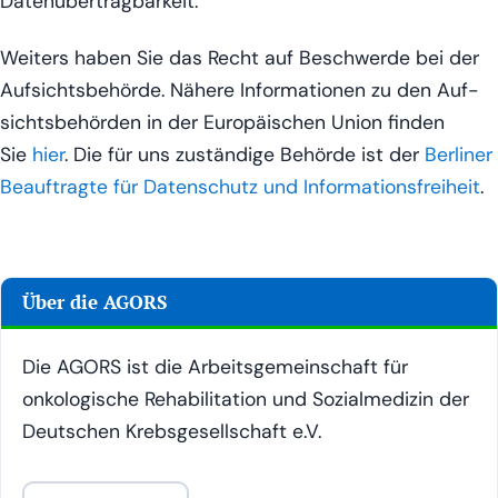
Datenübertragbarkeit.
Wei­ters haben Sie das Recht auf Beschwer­de bei der
Auf­sichts­be­hör­de. Nähe­re Infor­ma­tio­nen zu den Auf­
sichts­be­hör­den in der Euro­päi­schen Uni­on fin­den
Sie
hier
. Die für uns zustän­di­ge Behör­de ist der
Ber­li­ner
Beauf­trag­te für Daten­schutz und Infor­ma­ti­ons­frei­heit
.
Über die AGORS
Die AGORS ist die Arbeitsgemeinschaft für
onkologische Rehabilitation und Sozialmedizin der
Deutschen Krebsgesellschaft e.V.