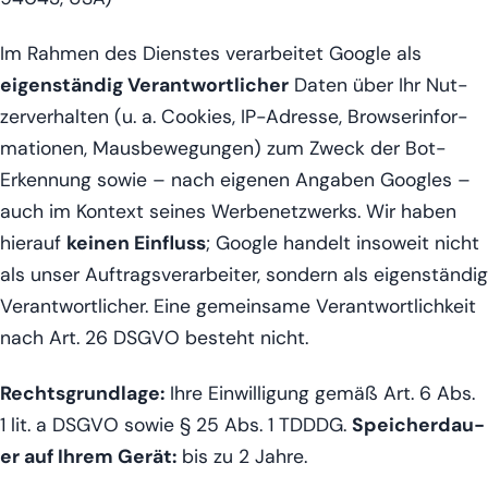
Im Rah­men des Diens­tes ver­ar­bei­tet Goog­le als
eigen­stän­dig Ver­ant­wort­li­cher
Daten über Ihr Nut­
zer­ver­hal­ten (u. a. Coo­kies, IP-Adres­se, Brow­ser­in­for­
ma­tio­nen, Maus­be­we­gun­gen) zum Zweck der Bot-
Erken­nung sowie – nach eige­nen Anga­ben Goo­gles –
auch im Kon­text sei­nes Wer­be­netz­werks. Wir haben
hier­auf
kei­nen Ein­fluss
; Goog­le han­delt inso­weit nicht
als unser Auf­trags­ver­ar­bei­ter, son­dern als eigen­stän­dig
Ver­ant­wort­li­cher. Eine gemein­sa­me Ver­ant­wort­lich­keit
nach Art. 26 DSGVO besteht nicht.
Rechts­grund­la­ge:
Ihre Ein­wil­li­gung gemäß Art. 6 Abs.
1 lit. a DSGVO sowie § 25 Abs. 1 TDDDG.
Spei­cher­dau­
er auf Ihrem Gerät:
bis zu 2 Jahre.