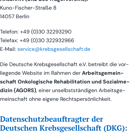
Kuno-Fischer-Stra­ße 8
14057 Ber­lin
Tele­fon: +49 (0)30 32293290
Tele­fax: +49 (0)30 322932966
E‑Mail:
service@krebsgesellschaft.de
Die Deut­sche Krebs­ge­sell­schaft e.V. betreibt die vor­
lie­gen­de Web­site im Rah­men der
Arbeits­ge­mein­
schaft Onko­lo­gi­sche Reha­bi­li­ta­ti­on und Sozi­al­me­
di­zin (AGORS)
, einer unselbst­stän­di­gen Arbeits­ge­
mein­schaft ohne eige­ne Rechtspersönlichkeit.
Datenschutz­beauftragter der
Deutschen Krebsgesellschaft (DKG):