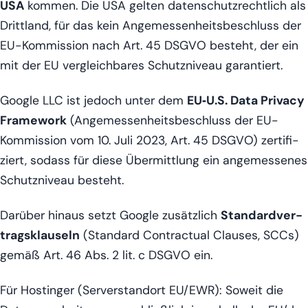
USA
kom­men. Die USA gel­ten daten­schutz­recht­lich als
Dritt­land, für das kein Ange­mes­sen­heits­be­schluss der
EU-Kom­mis­si­on nach Art. 45 DSGVO besteht, der ein
mit der EU ver­gleich­ba­res Schutz­ni­veau garantiert.
Goog­le LLC ist jedoch unter dem
EU‑U.S. Data Pri­va­cy
Frame­work
(Ange­mes­sen­heits­be­schluss der EU-
Kom­mis­si­on vom 10. Juli 2023, Art. 45 DSGVO) zer­ti­fi­
ziert, sodass für die­se Über­mitt­lung ein ange­mes­se­nes
Schutz­ni­veau besteht.
Dar­über hin­aus setzt Goog­le zusätz­lich
Stan­dard­ver­
trags­klau­seln
(Stan­dard Con­trac­tu­al Clau­ses, SCCs)
gemäß Art. 46 Abs. 2 lit. c DSGVO ein.
Für Hos­tin­ger (Ser­ver­stand­ort EU/EWR): Soweit die