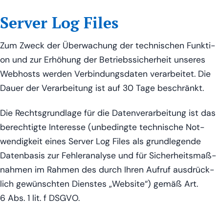
Server Log Files
Zum Zweck der Über­wa­chung der tech­ni­schen Funk­ti­
on und zur Erhö­hung der Betriebs­si­cher­heit unse­res
Web­hosts wer­den Ver­bin­dungs­da­ten ver­ar­bei­tet. Die
Dau­er der Ver­ar­bei­tung ist auf 30 Tage beschränkt.
Die Rechts­grund­la­ge für die Daten­ver­ar­bei­tung ist das
berech­tig­te Inter­es­se (unbe­ding­te tech­ni­sche Not­
wen­dig­keit eines Ser­ver Log Files als grund­le­gen­de
Daten­ba­sis zur Feh­ler­ana­ly­se und für Sicher­heits­maß­
nah­men im Rah­men des durch Ihren Auf­ruf aus­drück­
lich gewünsch­ten Diens­tes „Web­site“) gemäß Art.
6 Abs. 1 lit. f DSGVO.