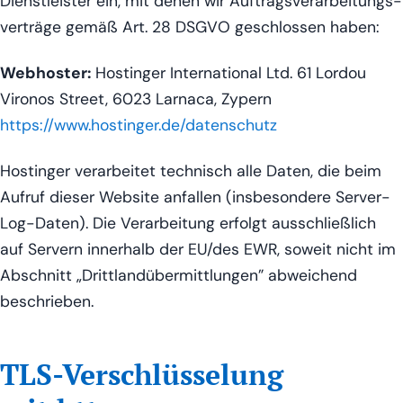
Dienst­leis­ter ein, mit denen wir Auf­trags­ver­ar­bei­tungs­
ver­trä­ge gemäß Art. 28 DSGVO geschlos­sen haben:
Web­hos­ter:
Hos­tin­ger Inter­na­tio­nal Ltd. 61 Lor­dou
Viro­nos Street, 6023 Lar­na­ca, Zypern
https://www.hostinger.de/datenschutz
Hos­tin­ger ver­ar­bei­tet tech­nisch alle Daten, die beim
Auf­ruf die­ser Web­site anfal­len (ins­be­son­de­re Ser­ver-
Log-Daten). Die Ver­ar­bei­tung erfolgt aus­schließ­lich
auf Ser­vern inner­halb der EU/des EWR, soweit nicht im
Abschnitt „Dritt­land­über­mitt­lun­gen” abwei­chend
beschrieben.
TLS-Verschlüsselung