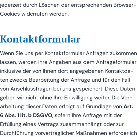
jeder­zeit durch Löschen der ent­spre­chen­den Brow­ser-
Coo­kies wider­ru­fen werden.
Kontaktformular
Wenn Sie uns per Kon­takt­for­mu­lar Anfra­gen zukom­men
las­sen, wer­den Ihre Anga­ben aus dem Anfra­ge­for­mu­lar
inklu­si­ve der von Ihnen dort ange­ge­be­nen Kon­takt­da­
ten zwecks Bear­bei­tung der Anfra­ge und für den Fall
von Anschluss­fra­gen bei uns gespei­chert. Die­se Daten
geben wir nicht ohne Ihre Ein­wil­li­gung wei­ter. Die Ver­
ar­bei­tung die­ser Daten erfolgt auf Grund­la­ge von
Art.
6 Abs. 1 lit. b DSGVO
, sofern Ihre Anfra­ge mit der
Erfül­lung eines Ver­trags zusam­men­hängt oder zur
Durch­füh­rung vor­ver­trag­li­cher Maß­nah­men erfor­der­lich