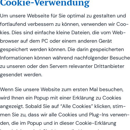
Cookie-Verwendung
Um unse­re Web­sei­te für Sie opti­mal zu gestal­ten und
fort­lau­fend ver­bes­sern zu kön­nen, ver­wen­den wir Coo­
kies. Dies sind ein­fa­che klei­ne Datei­en, die vom Web­
brow­ser auf dem PC oder einem ande­ren Gerät
gespei­chert wer­den kön­nen. Die dar­in gespei­cher­ten
Infor­ma­tio­nen kön­nen wäh­rend nach­fol­gen­der Besu­che
zu unse­ren oder den Ser­vern rele­van­ter Dritt­an­bie­ter
gesen­det werden.
Wenn Sie unse­re Web­site zum ers­ten Mal besu­chen,
wird Ihnen ein Popup mit einer Erklä­rung zu Coo­kies
ange­zeigt. Sobald Sie auf “Alle Coo­kies” kli­cken, stim­
men Sie zu, dass wir alle Coo­kies und Plug-Ins ver­wen­
den, die im Popup und in die­ser Coo­kie-Erklä­rung