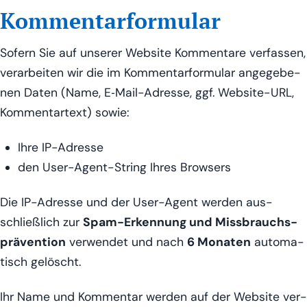
Kommentarformular
Sofern Sie auf unse­rer Web­site Kom­men­ta­re ver­fas­sen,
ver­ar­bei­ten wir die im Kom­men­tar­for­mu­lar ange­ge­be­
nen Daten (Name, E‑Mail-Adres­se, ggf. Web­site-URL,
Kom­men­tar­text) sowie:
Ihre IP-Adres­se
den User-Agent-String Ihres Browsers
Die IP-Adres­se und der User-Agent wer­den aus­
schließ­lich zur
Spam-Erken­nung und Miss­brauchs­
prä­ven­ti­on
ver­wen­det und nach
6 Mona­ten
auto­ma­
tisch gelöscht.
Ihr Name und Kom­men­tar wer­den auf der Web­site ver­