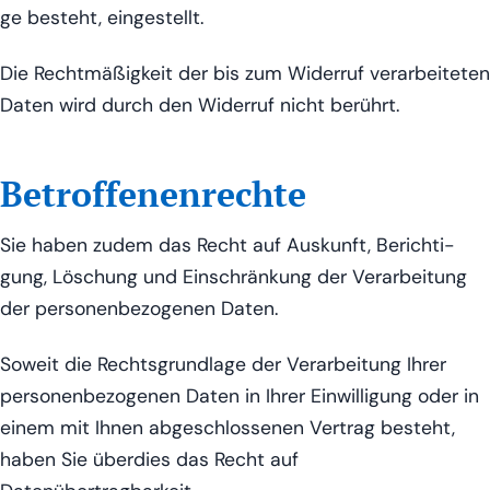
ge besteht, eingestellt.
Die Recht­mä­ßig­keit der bis zum Wider­ruf ver­ar­bei­te­ten
Daten wird durch den Wider­ruf nicht berührt.
Betroffenenrechte
Sie haben zudem das Recht auf Aus­kunft, Berich­ti­
gung, Löschung und Ein­schrän­kung der Ver­ar­bei­tung
der per­so­nen­be­zo­ge­nen Daten.
Soweit die Rechts­grund­la­ge der Ver­ar­bei­tung Ihrer
per­so­nen­be­zo­ge­nen Daten in Ihrer Ein­wil­li­gung oder in
einem mit Ihnen abge­schlos­se­nen Ver­trag besteht,
haben Sie über­dies das Recht auf