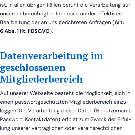
ist. In allen übri­gen Fäl­len beruht die Ver­ar­bei­tung auf
unse­rem berech­tig­ten Inter­es­se an der effek­ti­ven
Bear­bei­tung der an uns gerich­te­ten Anfra­gen (
Art.
6 Abs. 1 lit. f DSGVO
).
Datenverarbeitung im
geschlossenen
Mitgliederbereich
Auf unse­rer Web­sei­te besteht die Mög­lich­keit, sich in
einen pass­wort­ge­schütz­ten Mit­glie­der­be­reich ein­zu­
log­gen. Die Ver­ar­bei­tung die­ser Daten (Benut­zer­na­me,
Pass­wort, Kon­takt­da­ten) erfolgt zum Zweck der Erfül­
lung unse­rer ver­trag­li­chen oder ver­eins­recht­li­chen