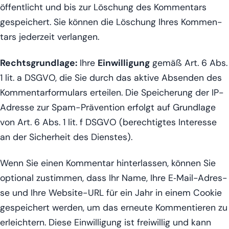
öf­fent­licht und bis zur Löschung des Kom­men­tars
gespei­chert. Sie kön­nen die Löschung Ihres Kom­men­
tars jeder­zeit verlangen.
Rechts­grund­la­ge:
Ihre
Ein­wil­li­gung
gemäß Art. 6 Abs.
1 lit. a DSGVO, die Sie durch das akti­ve Absen­den des
Kom­men­tar­for­mu­lars ertei­len. Die Spei­che­rung der IP-
Adres­se zur Spam-Prä­ven­ti­on erfolgt auf Grund­la­ge
von Art. 6 Abs. 1 lit. f DSGVO (berech­tig­tes Inter­es­se
an der Sicher­heit des Dienstes).
Wenn Sie einen Kom­men­tar hin­ter­las­sen, kön­nen Sie
optio­nal zustim­men, dass Ihr Name, Ihre E‑Mail-Adres­
se und Ihre Web­site-URL für ein Jahr in einem Coo­kie
gespei­chert wer­den, um das erneu­te Kom­men­tie­ren zu
erleich­tern. Die­se Ein­wil­li­gung ist frei­wil­lig und kann