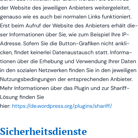
der Web­site des jewei­li­gen Anbie­ters wei­ter­ge­lei­tet,
genau­so wie es auch bei nor­ma­len Links funk­tio­niert.
Erst beim Auf­ruf der Web­site des Anbie­ters erhält die­
ser Infor­ma­tio­nen über Sie, wie zum Bei­spiel Ihre IP-
Adres­se. Sofern Sie die But­ton-Gra­fi­ken nicht ankli­
cken, fin­det kei­ner­lei Daten­aus­tausch statt. Infor­ma­
tio­nen über die Erhe­bung und Ver­wen­dung Ihrer Daten
in den sozia­len Netz­wer­ken fin­den Sie in den jewei­li­gen
Nut­zungs­be­din­gun­gen der ent­spre­chen­den Anbie­ter.
Mehr Infor­ma­tio­nen über das Plug­in und zur Sha­riff-
Lösung fin­den Sie
hier:
https://de.wordpress.org/plugins/shariff/
Sicherheitsdienste