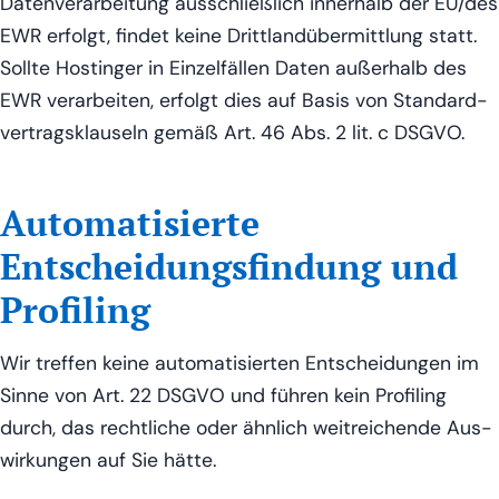
Daten­ver­ar­bei­tung aus­schließ­lich inner­halb der EU/des
EWR erfolgt, fin­det kei­ne Dritt­land­über­mitt­lung statt.
Soll­te Hos­tin­ger in Ein­zel­fäl­len Daten außer­halb des
EWR ver­ar­bei­ten, erfolgt dies auf Basis von Stan­dard­
ver­trags­klau­seln gemäß Art. 46 Abs. 2 lit. c DSGVO.
Automatisierte
Entscheidungsfindung und
Profiling
Wir tref­fen kei­ne auto­ma­ti­sier­ten Ent­schei­dun­gen im
Sin­ne von Art. 22 DSGVO und füh­ren kein Pro­fil­ing
durch, das recht­li­che oder ähn­lich weit­rei­chen­de Aus­
wir­kun­gen auf Sie hätte.