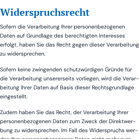
Widerspruchsrecht
Sofern die Ver­ar­bei­tung Ihrer per­so­nen­be­zo­ge­nen
Daten auf Grund­la­ge des berech­tig­ten Inter­es­ses
erfolgt, haben Sie das Recht gegen die­ser Ver­ar­bei­tung
zu widersprechen.
Sofern kei­ne zwin­gen­den schutz­wür­di­gen Grün­de für
die Ver­ar­bei­tung unse­rer­seits vor­lie­gen, wird die Ver­ar­
bei­tung Ihrer Daten auf Basis die­ser Rechts­grund­la­ge
eingestellt.
Zudem haben Sie das Recht, der Ver­ar­bei­tung Ihrer
per­so­nen­be­zo­ge­nen Daten zum Zweck der Direkt­wer­
bung zu wider­spre­chen. Im Fall des Wider­spruchs wer­