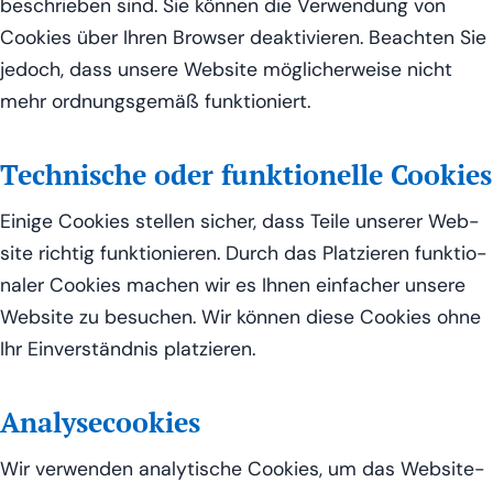
beschrie­ben sind. Sie kön­nen die Ver­wen­dung von
Coo­kies über Ihren Brow­ser deak­ti­vie­ren. Beach­ten Sie
jedoch, dass unse­re Web­site mög­li­cher­wei­se nicht
mehr ord­nungs­ge­mäß funktioniert.
Technische oder funktionelle Cookies
Eini­ge Coo­kies stel­len sicher, dass Tei­le unse­rer Web­
site rich­tig funk­tio­nie­ren. Durch das Plat­zie­ren funk­tio­
na­ler Coo­kies machen wir es Ihnen ein­fa­cher unse­re
Web­site zu besu­chen. Wir kön­nen die­se Coo­kies ohne
Ihr Ein­ver­ständ­nis platzieren.
Analysecookies
Wir ver­wen­den ana­ly­ti­sche Coo­kies, um das Web­site-