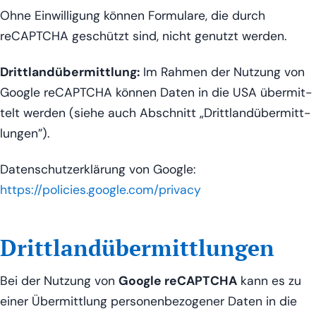
Ohne Ein­wil­li­gung kön­nen For­mu­la­re, die durch
reCAPTCHA geschützt sind, nicht genutzt werden.
Dritt­land­über­mitt­lung:
Im Rah­men der Nut­zung von
Goog­le reCAPTCHA kön­nen Daten in die USA über­mit­
telt wer­den (sie­he auch Abschnitt „Dritt­land­über­mitt­
lun­gen”).
Daten­schutz­er­klä­rung von Goog­le:
https://policies.google.com/privacy
Drittlandübermittlungen
Bei der Nut­zung von
Goog­le reCAPTCHA
kann es zu
einer Über­mitt­lung per­so­nen­be­zo­ge­ner Daten in die