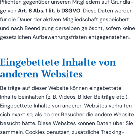
Pflich­ten gegen­über unse­ren Mit­glie­dern auf Grund­la­
ge von
Art. 6 Abs. 1 lit. b DSGVO
. Die­se Daten wer­den
für die Dau­er der akti­ven Mit­glied­schaft gespei­chert
und nach Been­di­gung der­sel­ben gelöscht, sofern kei­ne
gesetz­li­chen Auf­be­wah­rungs­fris­ten entgegenstehen.
Eingebettete Inhalte von
anderen Websites
Bei­trä­ge auf die­ser Web­site kön­nen ein­ge­bet­te­te
Inhal­te beinhal­ten (z. B. Vide­os, Bil­der, Bei­trä­ge etc.).
Ein­ge­bet­te­te Inhal­te von ande­ren Web­sites ver­hal­ten
sich exakt so, als ob der Besu­cher die ande­re Web­site
besucht hät­te. Die­se Web­sites kön­nen Daten über Sie
sam­meln, Coo­kies benut­zen, zusätz­li­che Track­ing-