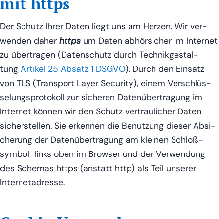
mit https
Der Schutz Ihrer Daten liegt uns am Her­zen. Wir ver­
wen­den daher
https
um Daten abhör­si­cher im Inter­net
zu über­tra­gen (Daten­schutz durch Tech­nik­ge­stal­
tung
Arti­kel 25 Absatz 1 DSGVO
). Durch den Ein­satz
von TLS (Trans­port Lay­er Secu­ri­ty), einem Ver­schlüs­
se­lungs­pro­to­koll zur siche­ren Daten­über­tra­gung im
Inter­net kön­nen wir den Schutz ver­trau­li­cher Daten
sicher­stel­len. Sie erken­nen die Benut­zung die­ser Absi­
che­rung der Daten­über­tra­gung am klei­nen Schloß­
sym­bol links oben im Brow­ser und der Ver­wen­dung
des Sche­mas https (anstatt http) als Teil unse­rer
Internetadresse.