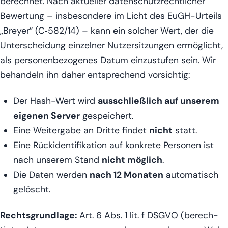
berech­net. Nach aktu­el­ler daten­schutz­recht­li­cher
Bewer­tung – ins­be­son­de­re im Licht des EuGH-Urteils
„Brey­er” (C‑582/14) – kann ein sol­cher Wert, der die
Unter­schei­dung ein­zel­ner Nut­zer­sit­zun­gen ermög­licht,
als per­so­nen­be­zo­ge­nes Datum ein­zu­stu­fen sein. Wir
behan­deln ihn daher ent­spre­chend vorsichtig:
Der Hash-Wert wird
aus­schließ­lich auf unse­rem
eige­nen Ser­ver
gespeichert.
Eine Wei­ter­ga­be an Drit­te fin­det
nicht
statt.
Eine Rück­iden­ti­fi­ka­ti­on auf kon­kre­te Per­so­nen ist
nach unse­rem Stand
nicht mög­lich
.
Die Daten wer­den
nach 12 Mona­ten
auto­ma­tisch
gelöscht.
Rechts­grund­la­ge:
Art. 6 Abs. 1 lit. f DSGVO (berech­