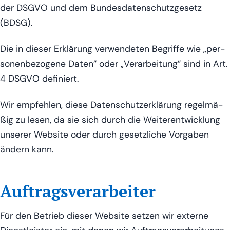
der DSGVO und dem Bun­des­da­ten­schutz­ge­setz
(BDSG).
Die in die­ser Erklä­rung ver­wen­de­ten Begrif­fe wie „per­
so­nen­be­zo­ge­ne Daten” oder „Ver­ar­bei­tung” sind in Art.
4 DSGVO definiert.
Wir emp­feh­len, die­se Daten­schutz­er­klä­rung regel­mä­
ßig zu lesen, da sie sich durch die Wei­ter­ent­wick­lung
unse­rer Web­site oder durch gesetz­li­che Vor­ga­ben
ändern kann.
Auftragsverarbeiter
Für den Betrieb die­ser Web­site set­zen wir exter­ne