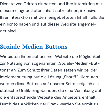
Diens­te von Drit­ten ein­bet­ten und Ihre Inter­ak­ti­on mit
die­sem ein­ge­bet­te­ten Inhalt auf­zeich­nen, inklu­si­ve
Ihrer Inter­ak­ti­on mit dem ein­ge­bet­te­ten Inhalt, falls Sie
ein Kon­to haben und auf die­ser Web­site ange­mel­
det sind.
Soziale-Medien-Buttons
Wir bie­ten Ihnen auf unse­rer Web­site die Mög­lich­keit
zur Nut­zung von soge­nann­ten „Sozia­le-Medi­en-But­
tons“ an. Zum Schutz Ihrer Daten set­zen wir bei der
Imple­men­tie­rung auf die Lösung „Sha­riff“. Hier­durch
wer­den die­se But­tons auf unse­rer Sei­te ledig­lich als
sta­ti­sche Gra­fik ein­ge­bun­den, die eine Ver­lin­kung auf
die ent­spre­chen­de Web­site des Anbie­ters ent­hält.
Durch das Ankli­cken der Gra­fik wer­den Sie somit zu