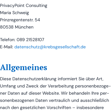
Pri­va­cy­Po­int Con­sul­ting
Maria Schweig
Prinz­re­gen­ten­str. 54
80538 Mün­chen
Tele­fon: 089 21528107
E‑Mail:
datenschutz@krebsgesellschaft.de
Allgemeines
Die­se Daten­schutz­er­klä­rung infor­miert Sie über Art,
Umfang und Zweck der Ver­ar­bei­tung per­so­nen­be­zo­ge­
ner Daten auf die­ser Web­site. Wir behan­deln Ihre per­
so­nen­be­zo­ge­nen Daten ver­trau­lich und aus­schließ­lich
nach den gesetz­li­chen Vor­schrif­ten – ins­be­son­de­re