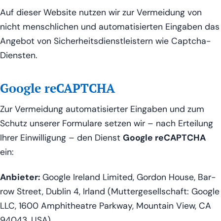
Auf die­ser Web­site nut­zen wir zur Ver­mei­dung von
nicht mensch­li­chen und auto­ma­ti­sier­ten Ein­ga­ben das
Ange­bot von Sicher­heits­dienst­leis­tern wie Captcha-
Diensten.
Google reCAPTCHA
Zur Ver­mei­dung auto­ma­ti­sier­ter Ein­ga­ben und zum
Schutz unse­rer For­mu­la­re set­zen wir – nach Ertei­lung
Ihrer Ein­wil­li­gung – den Dienst
Goog­le reCAPTCHA
ein:
Anbie­ter:
Goog­le Ire­land Limi­t­ed, Gor­don House, Bar­
row Street, Dub­lin 4, Irland (Mut­ter­ge­sell­schaft: Goog­le
LLC, 1600 Amphi­theat­re Park­way, Moun­tain View, CA
94043, USA)