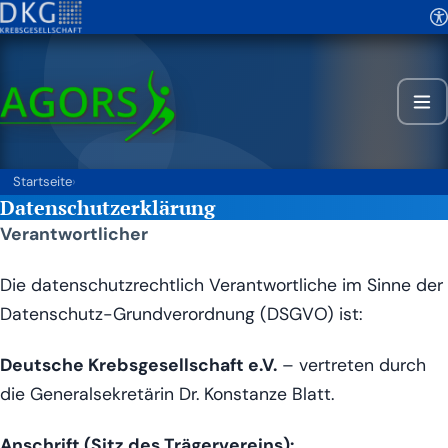
Startseite
›
Datenschutzerklärung
Ver­ant­wort­li­cher
Die daten­schutz­recht­lich Ver­ant­wort­li­che im Sin­ne der
Daten­schutz-Grund­ver­ord­nung (DSGVO) ist:
Deut­sche Krebs­ge­sell­schaft e.V.
– ver­tre­ten durch
die Gene­ral­se­kre­tä­rin Dr. Kon­stan­ze Blatt.
Anschrift (Sitz des Trä­ger­ver­eins):