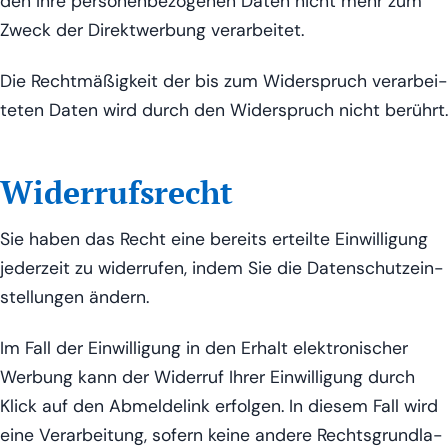
den Ihre per­so­nen­be­zo­ge­nen Daten nicht mehr zum
Zweck der Direkt­wer­bung verarbeitet.
Die Recht­mä­ßig­keit der bis zum Wider­spruch ver­ar­bei­
te­ten Daten wird durch den Wider­spruch nicht berührt.
Widerrufsrecht
Sie haben das Recht eine bereits erteil­te Ein­wil­li­gung
jeder­zeit zu wider­ru­fen, indem Sie die Daten­schutz­ein­
stel­lun­gen ändern.
Im Fall der Ein­wil­li­gung in den Erhalt elek­tro­ni­scher
Wer­bung kann der Wider­ruf Ihrer Ein­wil­li­gung durch
Klick auf den Abmel­de­link erfol­gen. In die­sem Fall wird
eine Ver­ar­bei­tung, sofern kei­ne ande­re Rechts­grund­la­