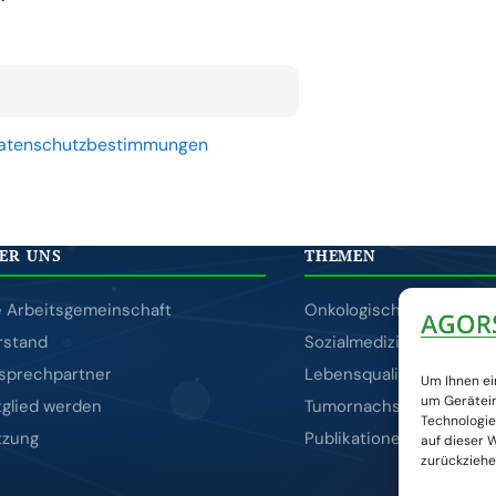
ie Datenschutzbestimmungen
ER UNS
THEMEN
e Arbeitsgemeinschaft
Onkologische Rehabilita
rstand
Sozialmedizin
sprechpartner
Lebensqualität
Um Ihnen ei
um Gerätein
tglied werden
Tumornachsorge
Technologie
tzung
Publikationen
auf dieser W
zurückziehe