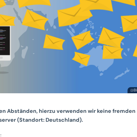
Bi
­gen Abstän­den, hier­zu ver­wen­den wir kei­ne frem­den
­ser­ver (Stand­ort: Deutschland).
: