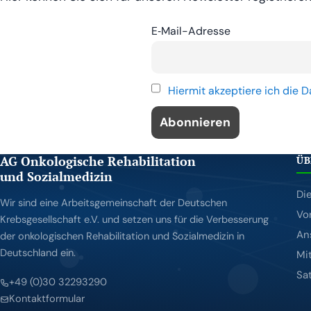
E‑Mail-Adres­se
Hier­mit akzep­tie­re ich d
AG Onkologische Rehabilitation
ÜB
und Sozialmedizin
Di
Wir sind eine Arbeitsgemeinschaft der Deutschen
Vo
Krebsgesellschaft e.V. und setzen uns für die Verbesserung
An
der onkologischen Rehabilitation und Sozialmedizin in
Deutschland ein.
Mi
Sa
+49 (0)30 32293290
Kontaktformular