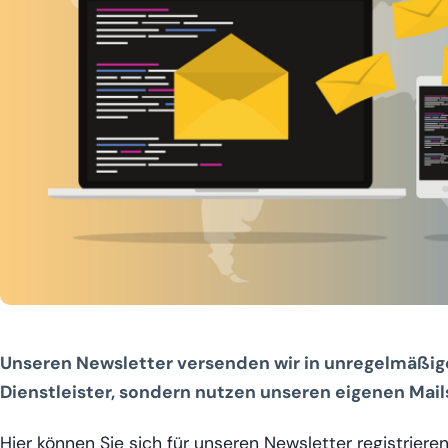
Photo by ribkhan
Unse­ren News­let­ter ver­sen­den wir in unre­gel­mä­ßi
Dienst­leis­ter, son­dern nut­zen unse­ren eige­nen Mail
Hier kön­nen Sie sich für unse­ren News­let­ter registrieren