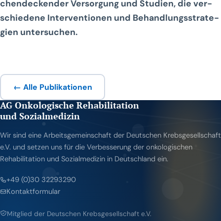
chen­de­cken­der Ver­sor­gung und Stu­di­en, die ver­
schie­de­ne Inter­ven­tio­nen und Behand­lungs­stra­te­
gien untersuchen.
← Alle Publikationen
AG Onkologische Rehabilitation
und Sozialmedizin
Wir sind eine Arbeitsgemeinschaft der Deutschen Krebsgesellschaft
e.V. und setzen uns für die Verbesserung der onkologischen
Rehabilitation und Sozialmedizin in Deutschland ein.
+49 (0)30 32293290
Kontaktformular
Mitglied der Deutschen Krebsgesellschaft e.V.