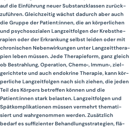
auf die Ein­füh­rung neu­er Sub­stanz­klas­sen zurück­
zu­füh­ren. Gleich­zei­tig wächst dadurch aber auch
die Grup­pe der Patient:innen, die an kör­per­li­chen
und psy­cho­so­zia­len Lang­zeit­fol­gen der Krebs­the­
ra­pien oder der Erkran­kung selbst lei­den oder mit
chro­ni­schen Neben­wir­kun­gen unter Lang­zeit­the­ra­
pien leben müs­sen. Jede The­ra­pie­form, ganz gleich
ob Bestrah­lung, Ope­ra­ti­on, Chemo‑, Immun‑, ziel­
ge­rich­te­te und auch endo­kri­ne The­ra­pie, kann kör­
per­li­che Lang­zeit­fol­gen nach sich zie­hen, die jeden
Teil des Kör­pers betref­fen kön­nen und die
Patient:innen stark belas­ten. Lang­zeit­fol­gen und
Spät­kom­pli­ka­tio­nen müs­sen ver­mehrt the­ma­ti­
siert und wahr­ge­nom­men wer­den. Zusätz­lich
bedarf es suf­fi­zi­en­ter Behand­lungs­stra­te­gien, flä­