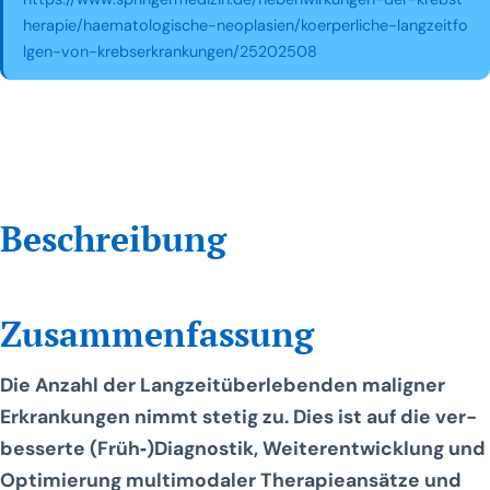
herapie/haematologische-neoplasien/koerperliche-langzeitfo
lgen-von-krebserkrankungen/25202508
Beschreibung
Zusammenfassung
Die Anzahl der Lang­zeit­über­le­ben­den mali­gner
Erkran­kun­gen nimmt ste­tig zu. Dies ist auf die ver­
bes­ser­te (Früh‑)Diagnostik, Wei­ter­ent­wick­lung und
Opti­mie­rung mul­ti­mo­da­ler The­ra­pie­an­sät­ze und