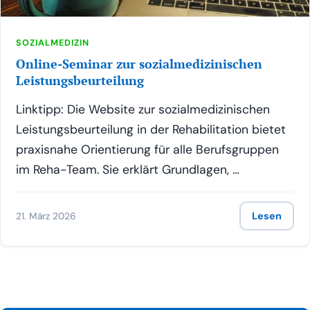
SOZIALMEDIZIN
Online-Seminar zur sozialmedizinischen
Leistungsbeurteilung
Link­tipp: Die Web­site zur sozi­al­me­di­zi­ni­schen
Leis­tungs­be­ur­tei­lung in der Reha­bi­li­ta­ti­on bie­tet
pra­xis­na­he Ori­en­tie­rung für alle Berufs­grup­pen
im Reha-Team. Sie erklärt Grundlagen, …
21. März 2026
Lesen