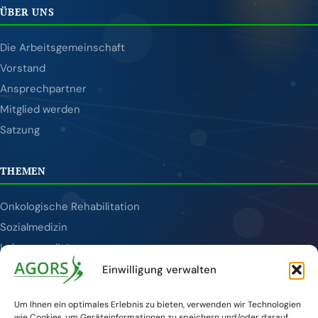
ÜBER UNS
Die Arbeitsgemeinschaft
Vorstand
Ansprechpartner
Mitglied werden
Satzung
THEMEN
Onkologische Rehabilitation
Sozialmedizin
Lebensqualität
Tumornachsorge
Einwilligung verwalten
Publikationen
Um Ihnen ein optimales Erlebnis zu bieten, verwenden wir Technologien
wie Cookies, um Geräteinformationen zu speichern und/oder darauf