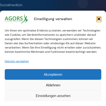
Sozialmedizin
Lebensqualität
Tumornachsorge
Einwilligung verwalten
Publikationen
Um Ihnen ein optimales Erlebnis zu bieten, verwenden wir Technologien
wie Cookies, um Geräteinformationen zu speichern und/oder darauf
SERVICE
zuzugreifen. Wenn Sie diesen Technologien zustimmen, können wir
Daten wie das Surfverhalten oder eindeutige IDs auf dieser Website
verarbeiten. Wenn Sie Ihre Einwilligung nicht erteilen oder zurückziehen,
Veranstaltungen
können bestimmte Merkmale und Funktionen beeinträchtigt werden.
Aktuelles
Dienste verwalten
Kontakt
DKG-Website
Akzeptieren
Newsletter
© 2026 AGORS — Arbeitsgemeinschaft der Deutschen
Ablehnen
Krebsgesellschaft e.V.
Einstellungen ansehen
Impressum
Datenschutz
Barrierefreiheit