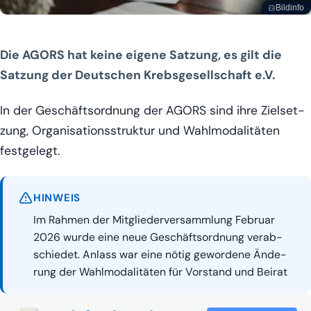
Bildinfo
Photo by Romain Dancre
Die AGORS hat kei­ne eige­ne Sat­zung, es gilt die
Sat­zung der Deut­schen Krebs­ge­sell­schaft e.V.
In der Geschäfts­ord­nung der AGORS sind ihre Ziel­set­
zung, Orga­ni­sa­ti­ons­struk­tur und Wahl­mo­da­li­tä­ten
festgelegt.
HIN­WEIS
Im Rah­men der Mit­glie­der­ver­samm­lung Febru­ar
2026 wur­de eine neue Geschäfts­ord­nung ver­ab­
schie­det. Anlass war eine nötig gewor­de­ne Ände­
rung der Wahl­mo­da­li­tä­ten für Vor­stand und Beirat