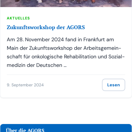
AKTUELLES
Zukunftsworkshop der AGORS
Am 28. Novem­ber 2024 fand in Frank­furt am
Main der Zukunfts­work­shop der Arbeits­ge­mein­
schaft für onko­lo­gi­sche Reha­bi­li­ta­ti­on und Sozi­al­
me­di­zin der Deutschen …
9. September 2024
Lesen
Über die AGORS