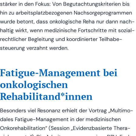
stär­ker in den Fokus: Von Begut­ach­tungs­kri­te­ri­en bis
hin zu arbeits­platz­be­zo­ge­nen Nach­sor­ge­pro­gram­men
wur­de betont, dass onko­lo­gi­sche Reha nur dann nach­
hal­tig wirkt, wenn medi­zi­ni­sche Fort­schrit­te mit sozi­al­
recht­li­cher Beglei­tung und koor­di­nier­ter Teil­ha­be­
steue­rung ver­zahnt werden.
Fatigue-Management bei
onkologischen
Rehabilitand*innen
Beson­ders viel Reso­nanz erhielt der Vor­trag „Mul­ti­mo­
da­les Fati­gue-Manage­ment in der medi­zi­ni­schen
Onkore­ha­bi­li­ta­ti­on“ (Ses­si­on „Evi­denz­ba­sier­te The­ra­