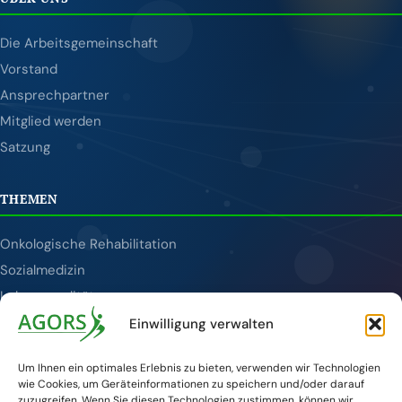
Die Arbeitsgemeinschaft
Vorstand
Ansprechpartner
Mitglied werden
Satzung
THEMEN
Onkologische Rehabilitation
Sozialmedizin
Lebensqualität
Tumornachsorge
Einwilligung verwalten
Publikationen
Um Ihnen ein optimales Erlebnis zu bieten, verwenden wir Technologien
wie Cookies, um Geräteinformationen zu speichern und/oder darauf
SERVICE
zuzugreifen. Wenn Sie diesen Technologien zustimmen, können wir