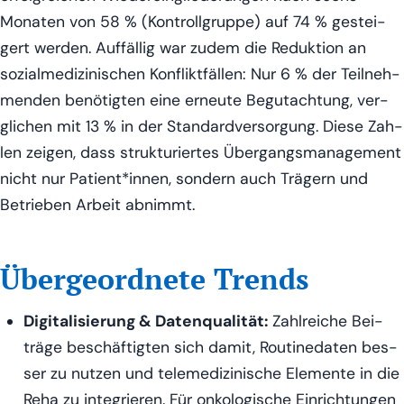
Mona­ten von 58 % (Kon­troll­grup­pe) auf 74 % gestei­
gert wer­den. Auf­fäl­lig war zudem die Reduk­ti­on an
sozi­al­me­di­zi­ni­schen Kon­flikt­fäl­len: Nur 6 % der Teil­neh­
men­den benö­tig­ten eine erneu­te Begut­ach­tung, ver­
gli­chen mit 13 % in der Stan­dard­ver­sor­gung. Die­se Zah­
len zei­gen, dass struk­tu­rier­tes Über­gangs­ma­nage­ment
nicht nur Patient*innen, son­dern auch Trä­gern und
Betrie­ben Arbeit abnimmt.
Übergeordnete Trends
Digi­ta­li­sie­rung & Daten­qua­li­tät:
Zahl­rei­che Bei­
trä­ge beschäf­tig­ten sich damit, Rou­ti­ne­da­ten bes­
ser zu nut­zen und tele­me­di­zi­ni­sche Ele­men­te in die
Reha zu inte­grie­ren. Für onko­lo­gi­sche Ein­rich­tun­gen