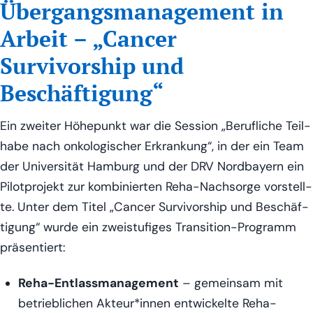
Übergangsmanagement in
Arbeit – „Cancer
Survivorship und
Beschäftigung“
Ein zwei­ter Höhe­punkt war die Ses­si­on „Beruf­li­che Teil­
ha­be nach onko­lo­gi­scher Erkran­kung“, in der ein Team
der Uni­ver­si­tät Ham­burg und der DRV Nord­bay­ern ein
Pilot­pro­jekt zur kom­bi­nier­ten Reha-Nach­sor­ge vor­stell­
te. Unter dem Titel „Can­cer Sur­vi­vor­ship und Beschäf­
ti­gung“ wur­de ein zwei­stu­fi­ges Tran­si­ti­on-Pro­gramm
präsentiert:
Reha-Ent­lass­ma­nage­ment
– gemein­sam mit
betrieb­li­chen Akteur*innen ent­wi­ckel­te Reha-