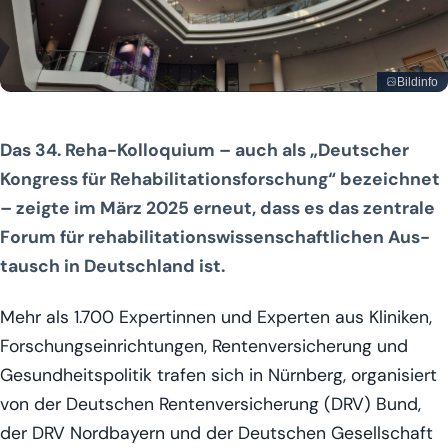
Bildinfo
20250318_090826
Das 34. Reha-Kol­lo­qui­um – auch als „Deut­scher
Kon­gress für Reha­bi­li­ta­ti­ons­for­schung“ bezeich­net
– zeig­te im März 2025 erneut, dass es das zen­tra­le
Forum für reha­bi­li­ta­ti­ons­wis­sen­schaft­li­chen Aus­
tausch in Deutsch­land ist.
Mehr als 1.700 Exper­tin­nen und Exper­ten aus Kli­ni­ken,
For­schungs­ein­rich­tun­gen, Ren­ten­ver­si­che­rung und
Gesund­heits­po­li­tik tra­fen sich in Nürn­berg, orga­ni­siert
von der Deut­schen Ren­ten­ver­si­che­rung (DRV) Bund,
der DRV Nord­bay­ern und der Deut­schen Gesell­schaft