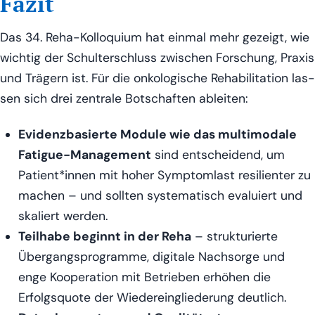
Fazit
Das 34. Reha-Kol­lo­qui­um hat ein­mal mehr gezeigt, wie
wich­tig der Schul­ter­schluss zwi­schen For­schung, Pra­xis
und Trä­gern ist. Für die onko­lo­gi­sche Reha­bi­li­ta­ti­on las­
sen sich drei zen­tra­le Bot­schaf­ten ableiten:
Evi­denz­ba­sier­te Modu­le wie das mul­ti­mo­da­le
Fati­gue-Manage­ment
sind ent­schei­dend, um
Patient*innen mit hoher Sym­ptom­last resi­li­en­ter zu
machen – und soll­ten sys­te­ma­tisch eva­lu­iert und
ska­liert werden.
Teil­ha­be beginnt in der Reha
– struk­tu­rier­te
Über­gangs­pro­gram­me, digi­ta­le Nach­sor­ge und
enge Koope­ra­ti­on mit Betrie­ben erhö­hen die
Erfolgs­quo­te der Wie­der­ein­glie­de­rung deutlich.