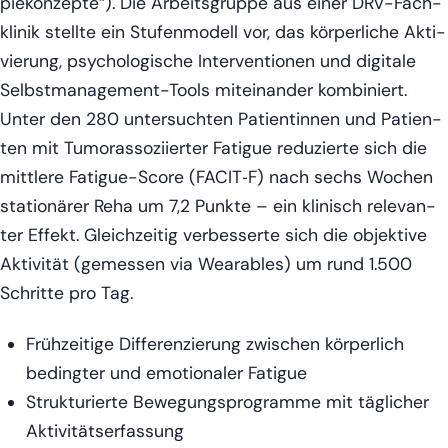
pie­kon­zep­te“). Die Arbeits­grup­pe aus einer DRV-Fach­
kli­nik stell­te ein Stu­fen­mo­dell vor, das kör­per­li­che Akti­
vie­rung, psy­cho­lo­gi­sche Inter­ven­tio­nen und digi­ta­le
Selbst­ma­nage­ment-Tools mit­ein­an­der kom­bi­niert.
Unter den 280 unter­such­ten Pati­en­tin­nen und Pati­en­
ten mit Tumo­r­as­so­zi­ier­ter Fati­gue redu­zier­te sich die
mitt­le­re Fati­gue-Score (FACIT‑F) nach sechs Wochen
sta­tio­nä­rer Reha um 7,2 Punk­te – ein kli­nisch rele­van­
ter Effekt. Gleich­zei­tig ver­bes­ser­te sich die objek­ti­ve
Akti­vi­tät (gemes­sen via Weara­bles) um rund 1.500
Schrit­te pro Tag.
Früh­zei­ti­ge Dif­fe­ren­zie­rung zwi­schen kör­per­lich
beding­ter und emo­tio­na­ler Fatigue
Struk­tu­rier­te Bewe­gungs­pro­gram­me mit täg­li­cher
Aktivitätserfassung