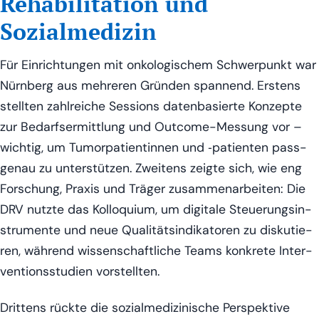
Rehabilitation und
Sozialmedizin
Für Ein­rich­tun­gen mit onko­lo­gi­schem Schwer­punkt war
Nürn­berg aus meh­re­ren Grün­den span­nend. Ers­tens
stell­ten zahl­rei­che Ses­si­ons daten­ba­sier­te Kon­zep­te
zur Bedarfs­er­mitt­lung und Out­co­me-Mes­sung vor –
wich­tig, um Tumor­pa­ti­en­tin­nen und ‑pati­en­ten pass­
ge­nau zu unter­stüt­zen. Zwei­tens zeig­te sich, wie eng
For­schung, Pra­xis und Trä­ger zusam­men­ar­bei­ten: Die
DRV nutz­te das Kol­lo­qui­um, um digi­ta­le Steue­rungs­in­
stru­men­te und neue Qua­li­täts­in­di­ka­to­ren zu dis­ku­tie­
ren, wäh­rend wis­sen­schaft­li­che Teams kon­kre­te Inter­
ven­ti­ons­stu­di­en vorstellten.
Drit­tens rück­te die sozi­al­me­di­zi­ni­sche Per­spek­ti­ve