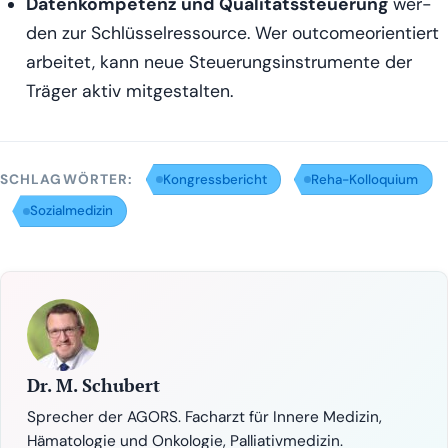
Daten­kom­pe­tenz und Qua­li­täts­steue­rung
wer­
den zur Schlüs­sel­res­sour­ce. Wer out­co­me­ori­en­tiert
arbei­tet, kann neue Steue­rungs­in­stru­men­te der
Trä­ger aktiv mitgestalten.
SCHLAGWÖRTER:
Kongressbericht
Reha-Kolloquium
Sozialmedizin
Dr. M. Schubert
Sprecher der AGORS. Facharzt für Innere Medizin,
Hämatologie und Onkologie, Palliativmedizin.