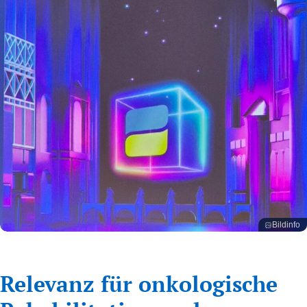
Bildinfo
20250318_095654
Relevanz für onkologische