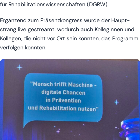
für Reha­bi­li­ta­ti­ons­wis­sen­schaf­ten (DGRW).
Ergän­zend zum Prä­senz­kon­gress wur­de der Haupt­
strang live gestreamt, wodurch auch Kol­le­gin­nen und
Kol­le­gen, die nicht vor Ort sein konn­ten, das Pro­gramm
ver­fol­gen konnten.