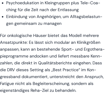
Psy­cho­edu­ka­ti­on in Klein­grup­pen plus Tele-Coa­
ching für die Zeit nach der Entlassung
Ein­bin­dung von Ange­hö­ri­gen, um All­tags­be­las­tun­
gen gemein­sam zu managen
Für onko­lo­gi­sche Häu­ser bie­tet das Modell meh­re­re
Ansatz­punk­te: Es lässt sich modu­lar an Kli­nik­grö­ßen
anpas­sen, kann an bestehen­de Sport- und Ergo­the­ra­
pie­pro­gram­me ando­cken und lie­fert mess­ba­re Kenn­
zah­len, die direkt in Qua­li­täts­be­rich­te ein­ge­hen. Dass
die DRV die­ses Set­ting als „Best Prac­ti­ce“ im Kon­
gress­band doku­men­tiert, unter­streicht den Anspruch,
Fati­gue nicht als Begleit­erschei­nung, son­dern als
eigen­stän­di­ges Reha-Ziel zu behandeln.