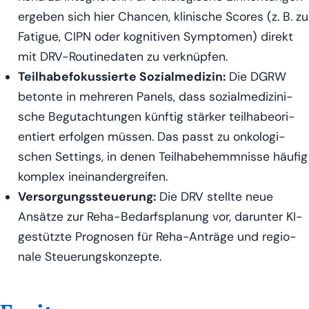
erge­ben sich hier Chan­cen, kli­ni­sche Scores (z. B. zu
Fati­gue, CIPN oder kogni­ti­ven Sym­pto­men) direkt
mit DRV-Rou­ti­ne­da­ten zu verknüpfen.
Teil­ha­be­fo­kus­sier­te Sozi­al­me­di­zin:
Die DGRW
beton­te in meh­re­ren Panels, dass sozi­al­me­di­zi­ni­
sche Begut­ach­tun­gen künf­tig stär­ker teil­ha­be­ori­
en­tiert erfol­gen müs­sen. Das passt zu onko­lo­gi­
schen Set­tings, in denen Teil­ha­be­hemm­nis­se häu­fig
kom­plex ineinandergreifen.
Ver­sor­gungs­steue­rung:
Die DRV stell­te neue
Ansät­ze zur Reha-Bedarfs­pla­nung vor, dar­un­ter KI-
gestütz­te Pro­gno­sen für Reha-Anträ­ge und regio­
na­le Steuerungskonzepte.