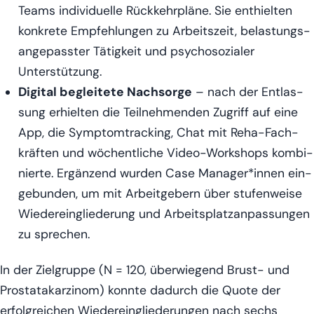
Teams indi­vi­du­el­le Rück­kehr­plä­ne. Sie ent­hiel­ten
kon­kre­te Emp­feh­lun­gen zu Arbeits­zeit, belas­tungs­
an­ge­pass­ter Tätig­keit und psy­cho­so­zia­ler
Unterstützung.
Digi­tal beglei­te­te Nach­sor­ge
– nach der Ent­las­
sung erhiel­ten die Teil­neh­men­den Zugriff auf eine
App, die Sym­ptom­track­ing, Chat mit Reha-Fach­
kräf­ten und wöchent­li­che Video-Work­shops kom­bi­
nier­te. Ergän­zend wur­den Case Manager*innen ein­
ge­bun­den, um mit Arbeit­ge­bern über stu­fen­wei­se
Wie­der­ein­glie­de­rung und Arbeits­platz­an­pas­sun­gen
zu sprechen.
In der Ziel­grup­pe (N = 120, über­wie­gend Brust- und
Pro­sta­ta­kar­zi­nom) konn­te dadurch die Quo­te der
erfolg­rei­chen Wie­der­ein­glie­de­run­gen nach sechs