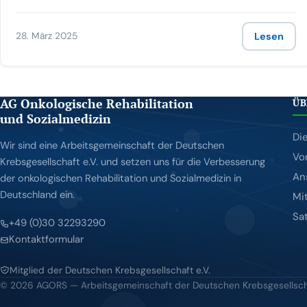
28. März 2025
Lesen
AG Onkologische Rehabilitation
ÜB
und Sozialmedizin
Di
Wir sind eine Arbeitsgemeinschaft der Deutschen
Vo
Krebsgesellschaft e.V. und setzen uns für die Verbesserung
An
der onkologischen Rehabilitation und Sozialmedizin in
Deutschland ein.
Mi
Sa
+49 (0)30 32293290
Kontaktformular
Mitglied der Deutschen Krebsgesellschaft e.V.
© 2026 AGORS — Arbeitsgemeinschaft der Deutschen Krebsgesellscha