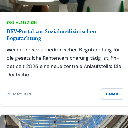
SOZIALMEDIZIN
DRV-Portal zur Sozialmedizinischen
Begutachtung
Wer in der sozi­al­me­di­zi­ni­schen Begut­ach­tung für
die gesetz­li­che Ren­ten­ver­si­che­rung tätig ist, fin­
det seit 2025 eine neue zen­tra­le Anlauf­stel­le: Die
Deutsche …
28. März 2026
Lesen