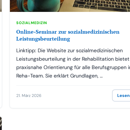
SOZIALMEDIZIN
Online-Seminar zur sozialmedizinischen
Leistungsbeurteilung
Link­tipp: Die Web­site zur sozi­al­me­di­zi­ni­schen
Leis­tungs­be­ur­tei­lung in der Reha­bi­li­ta­ti­on bie­tet
pra­xis­na­he Ori­en­tie­rung für alle Berufs­grup­pen 
Reha-Team. Sie erklärt Grundlagen, …
21. März 2026
Lesen