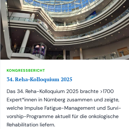
KONGRESSBERICHT
34. Reha-Kolloquium 2025
Das 34. Reha-Kol­lo­qui­um 2025 brach­te >1700
Expert*innen in Nürn­berg zusam­men und zeig­te,
wel­che Impul­se Fati­gue-Manage­ment und Sur­vi­
vor­ship-Pro­gram­me aktu­ell für die onko­lo­gi­sche
Reha­bi­li­ta­ti­on liefern.