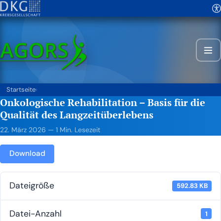
Startseite
›
Onkologische Rehabilitation – Basis für die
Qualität des Langzeitüberlebens
22. März 2026
— 1 Min. Lesezeit
Down­load
Datei­grö­ße
592.83 KB
Datei-Anzahl
1